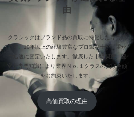
由
クラシックはブランド品の買取に特化した専門店
です。
10年以上の経験豊富なプロ鑑定士が丁重か
つ迅速に査定いたします。
徹底した市場調査、豊
富な専門知識により業界Ｎｏ.１クラスの買取金額
をお約束いたします。
高価買取の理由