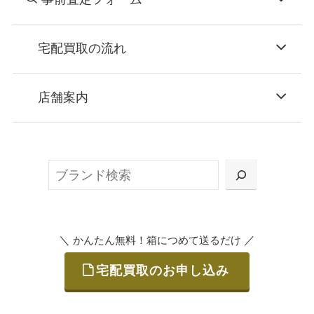
宅配買取の流れ
STEP
お申込み
店舗案内
無料で梱包ダンボールをお届けする「宅配キ
ット申込」、
検
または梱包材不要の「集荷申込」からお選び
索
いただけます。
＼
／
かんたん無料！箱につめて送るだけ
宅配買取のお申し込み
STEP
ご発送