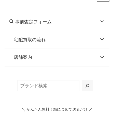
事前査定フォーム
宅配買取の流れ
STEP
お申込み
店舗案内
無料で梱包ダンボールをお届けする「宅配キ
ット申込」、
検
または梱包材不要の「集荷申込」からお選び
索
いただけます。
＼
／
かんたん無料！箱につめて送るだけ