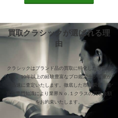
買取クラシックが選ばれる理
由
クラシックはブランド品の買取に特化した専門店
です。
10年以上の経験豊富なプロ鑑定士が丁重か
つ迅速に査定いたします。
徹底した市場調査、豊
富な専門知識により業界Ｎｏ.１クラスの買取金額
をお約束いたします。