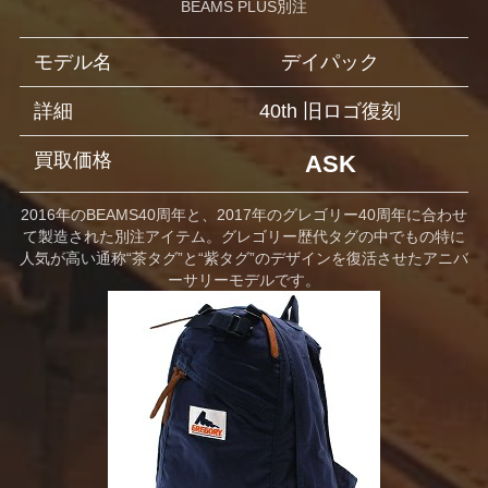
BEAMS PLUS別注
モデル名
デイパック
詳細
40th 旧ロゴ復刻
買取価格
ASK
2016年のBEAMS40周年と、2017年のグレゴリー40周年に合わせ
て製造された別注アイテム。グレゴリー歴代タグの中でもの特に
人気が高い通称“茶タグ”と“紫タグ”のデザインを復活させたアニバ
ーサリーモデルです。