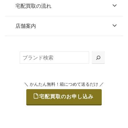
宅配買取の流れ
STEP
お申込み
店舗案内
無料で梱包ダンボールをお届けする「宅配キ
ット申込」、
検
または梱包材不要の「集荷申込」からお選び
索
いただけます。
＼
／
かんたん無料！箱につめて送るだけ
宅配買取のお申し込み
STEP
ご発送
箱に売りたいお品をつめて、送るだけで簡単
にご利用いただけます。