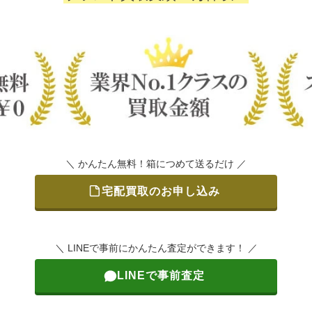
＼ かんたん無料！箱につめて送るだけ ／
宅配買取のお申し込み
＼ LINEで事前にかんたん査定ができます！ ／
LINEで事前査定