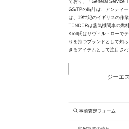
ており、「General Serv
GS/TPの時計は、アンテ
は、19世紀のイギリスの作
TENDERは蒸気機関車の
Kroll氏はサヴィル・ロ
りを持つブランドとして知ら
きるアイテムとして注目され
ジーエ
事前査定フォーム
宅配買取の流れ