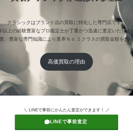
クラシックはブランド品の買取に特化した専門店です。
0年以上の経験豊富なプロ鑑定士が丁重かつ迅速に査定いたしま
査、豊富な専門知識により業界Ｎｏ.１クラスの買取金額をお
高価買取の理由
＼ LINEで事前にかんたん査定ができます！ ／
LINEで事前査定