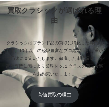
買取クラシックが選ばれる理
由
クラシックはブランド品の買取に特化した専門店
です。
10年以上の経験豊富なプロ鑑定士が丁重か
つ迅速に査定いたします。
徹底した市場調査、豊
富な専門知識により業界Ｎｏ.１クラスの買取金額
をお約束いたします。
高価買取の理由