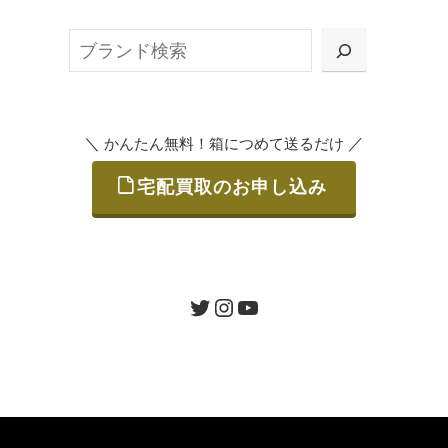
ット申込」、
検
または梱包材不要の「集荷申込」からお選び
索
いただけます。
＼
／
かんたん無料！箱につめて送るだけ
宅配買取のお申し込み
STEP
ご発送
箱に売りたいお品をつめて、送るだけで簡単
にご利用いただけます。
ツイッター
インスタグラム
ユーチューブ
送料は無料です。
STEP
査定結果のご承認 / 入金