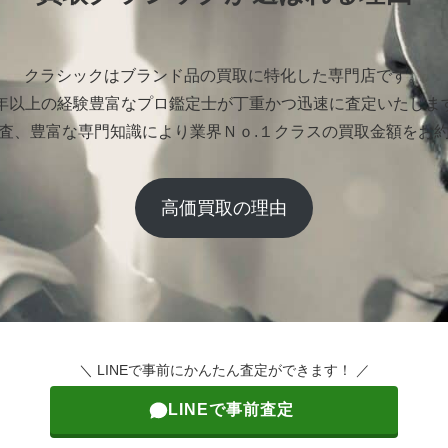
クラシックはブランド品の買取に特化した専門店です。
0年以上の経験豊富なプロ鑑定士が丁重かつ迅速に査定いたしま
査、豊富な専門知識により業界Ｎｏ.１クラスの買取金額をお
高価買取の理由
＼ LINEで事前にかんたん査定ができます！ ／
LINEで事前査定