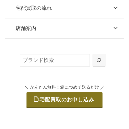
宅配買取の流れ
STEP
お申込み
店舗案内
無料で梱包ダンボールをお届けする「宅配キ
ット申込」、
検
または梱包材不要の「集荷申込」からお選び
索
いただけます。
＼
／
かんたん無料！箱につめて送るだけ
宅配買取のお申し込み
STEP
ご発送
箱に売りたいお品をつめて、送るだけで簡単
にご利用いただけます。