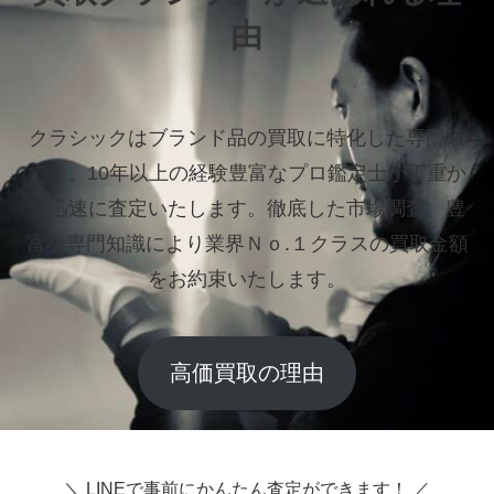
由
クラシックはブランド品の買取に特化した専門店
です。
10年以上の経験豊富なプロ鑑定士が丁重か
つ迅速に査定いたします。
徹底した市場調査、豊
富な専門知識により業界Ｎｏ.１クラスの買取金額
をお約束いたします。
高価買取の理由
＼ LINEで事前にかんたん査定ができます！ ／