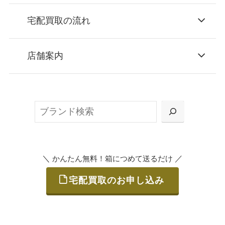
宅配買取の流れ
STEP
お申込み
店舗案内
無料で梱包ダンボールをお届けする「宅配キ
ット申込」、
検
または梱包材不要の「集荷申込」からお選び
索
いただけます。
＼
／
かんたん無料！箱につめて送るだけ
宅配買取のお申し込み
STEP
ご発送
箱に売りたいお品をつめて、送るだけで簡単