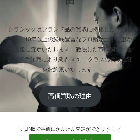
由
クラシックはブランド品の買取に特化した専門店
です。
10年以上の経験豊富なプロ鑑定士が丁重か
つ迅速に査定いたします。
徹底した市場調査、豊
富な専門知識により業界Ｎｏ.１クラスの買取金額
をお約束いたします。
高価買取の理由
＼ LINEで事前にかんたん査定ができます！ ／