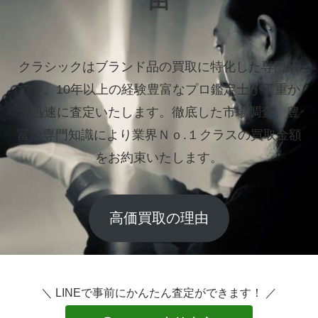
由
クラシックはブランド品の買取に特化した専門店
です。
10年以上の経験豊富なプロ鑑定士が丁重か
つ迅速に査定いたします。
徹底した市場調査、豊
富な専門知識により業界Ｎｏ.１クラスの買取金額
をお約束いたします。
高価買取の理由
＼ LINEで事前にかんたん査定ができます！ ／