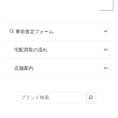
事前査定フォーム
宅配買取の流れ
STEP
お申込み
店舗案内
無料で梱包ダンボールをお届けする「宅配キ
ット申込」、
検
または梱包材不要の「集荷申込」からお選び
索
いただけます。