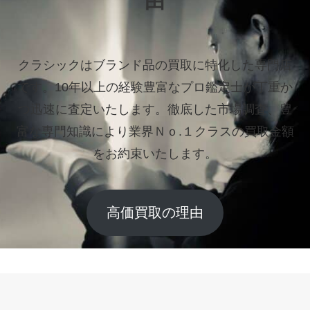
由
クラシックはブランド品の買取に特化した専門店
です。
10年以上の経験豊富なプロ鑑定士が丁重か
つ迅速に査定いたします。
徹底した市場調査、豊
富な専門知識により業界Ｎｏ.１クラスの買取金額
をお約束いたします。
高価買取の理由