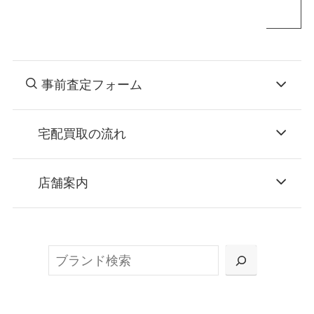
事前査定フォーム
宅配買取の流れ
STEP
お申込み
店舗案内
無料で梱包ダンボールをお届けする「宅配キ
ット申込」、
検
または梱包材不要の「集荷申込」からお選び
索
いただけます。