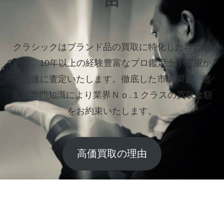
由
クラシックはブランド品の買取に特化した専門店
です。
10年以上の経験豊富なプロ鑑定士が丁重か
つ迅速に査定いたします。
徹底した市場調査、豊
富な専門知識により業界Ｎｏ.１クラスの買取金額
をお約束いたします。
高価買取の理由