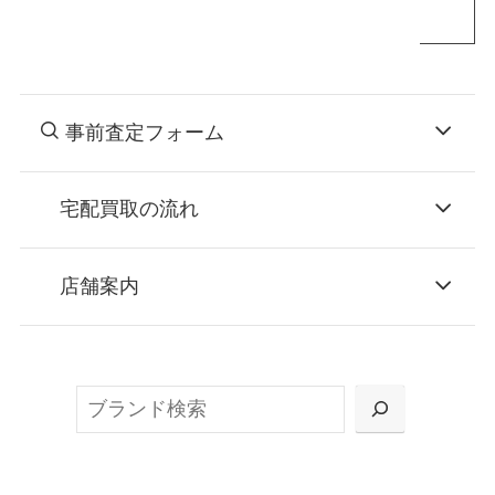
事前査定フォーム
宅配買取の流れ
STEP
お申込み
店舗案内
無料で梱包ダンボールをお届けする「宅配キ
ット申込」、
検
または梱包材不要の「集荷申込」からお選び
索
いただけます。