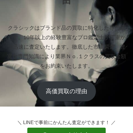
由
クラシックはブランド品の買取に特化した専門店
です。
10年以上の経験豊富なプロ鑑定士が丁重か
つ迅速に査定いたします。
徹底した市場調査、豊
富な専門知識により業界Ｎｏ.１クラスの買取金額
をお約束いたします。
高価買取の理由
＼ LINEで事前にかんたん査定ができます！ ／