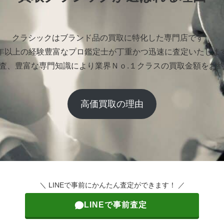
クラシックはブランド品の買取に特化した専門店です。
0年以上の経験豊富なプロ鑑定士が丁重かつ迅速に査定いたしま
査、豊富な専門知識により業界Ｎｏ.１クラスの買取金額をお
高価買取の理由
＼ LINEで事前にかんたん査定ができます！ ／
LINEで事前査定