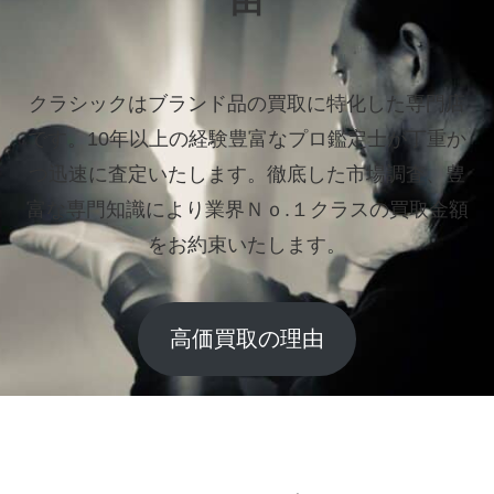
由
クラシックはブランド品の買取に特化した専門店
です。
10年以上の経験豊富なプロ鑑定士が丁重か
つ迅速に査定いたします。
徹底した市場調査、豊
富な専門知識により業界Ｎｏ.１クラスの買取金額
をお約束いたします。
高価買取の理由