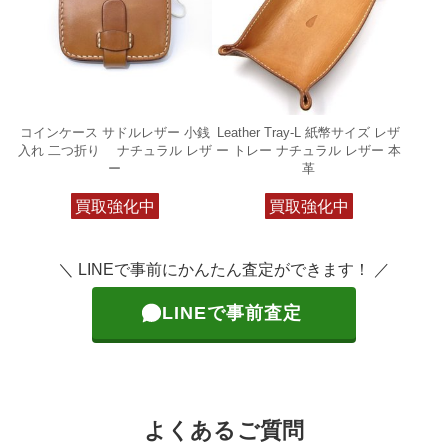
コインケース サドルレザー 小銭
Leather Tray-L 紙幣サイズ レザ
入れ 二つ折り ナチュラル レザ
ー トレー ナチュラル レザー 本
ー
革
買取強化中
買取強化中
＼ LINEで事前にかんたん査定ができます！ ／
LINEで事前査定
よくあるご質問