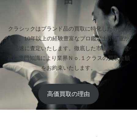
由
クラシックはブランド品の買取に特化した専門店
です。
10年以上の経験豊富なプロ鑑定士が丁重か
つ迅速に査定いたします。
徹底した市場調査、豊
富な専門知識により業界Ｎｏ.１クラスの買取金額
をお約束いたします。
高価買取の理由