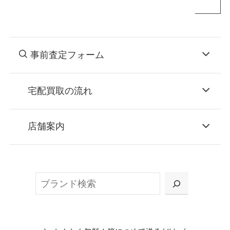
事前査定フォーム
宅配買取の流れ
STEP
お申込み
店舗案内
無料で梱包ダンボールをお届けする「宅配キ
ット申込」、
検
または梱包材不要の「集荷申込」からお選び
索
いただけます。