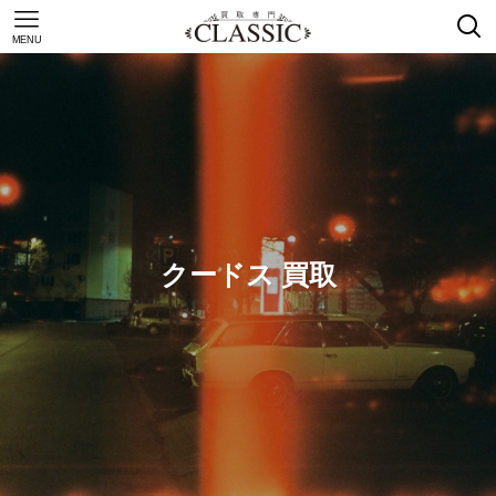
MENU
クードス 買取