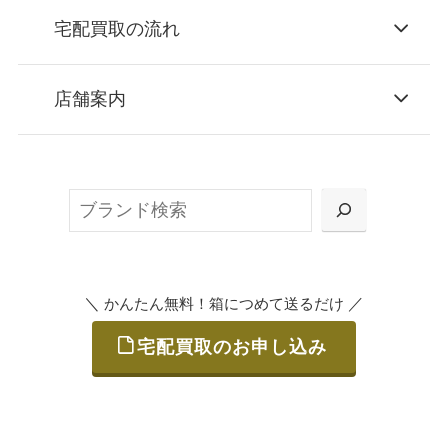
宅配買取の流れ
STEP
お申込み
店舗案内
無料で梱包ダンボールをお届けする「宅配キ
ット申込」、
検
または梱包材不要の「集荷申込」からお選び
索
いただけます。
＼
／
かんたん無料！箱につめて送るだけ
宅配買取のお申し込み
STEP
ご発送
箱に売りたいお品をつめて、送るだけで簡単
にご利用いただけます。