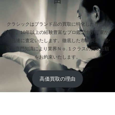
由
クラシックはブランド品の買取に特化した専門店
です。
10年以上の経験豊富なプロ鑑定士が丁重か
つ迅速に査定いたします。
徹底した市場調査、豊
富な専門知識により業界Ｎｏ.１クラスの買取金額
をお約束いたします。
高価買取の理由