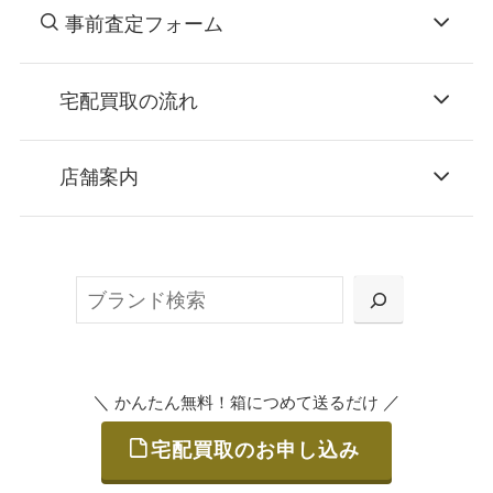
事前査定フォーム
宅配買取の流れ
STEP
お申込み
店舗案内
無料で梱包ダンボールをお届けする「宅配キ
ット申込」、
検
または梱包材不要の「集荷申込」からお選び
索
いただけます。
＼
／
かんたん無料！箱につめて送るだけ
宅配買取のお申し込み
STEP
ご発送