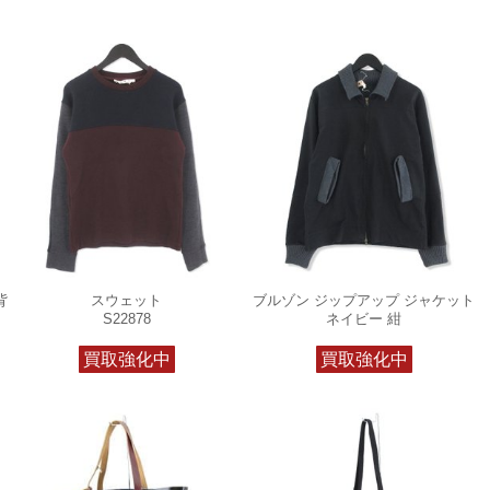
背
スウェット
ブルゾン ジップアップ ジャケット
S22878
ネイビー 紺
買取強化中
買取強化中