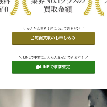
＼ かんたん無料！箱につめて送るだけ ／
宅配買取のお申し込み
＼ LINEで事前にかんたん査定ができます！ ／
LINEで事前査定