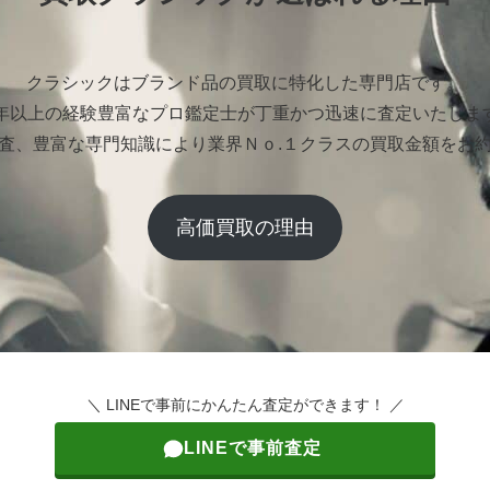
クラシックはブランド品の買取に特化した専門店です。
0年以上の経験豊富なプロ鑑定士が丁重かつ迅速に査定いたしま
査、豊富な専門知識により業界Ｎｏ.１クラスの買取金額をお
高価買取の理由
＼ LINEで事前にかんたん査定ができます！ ／
LINEで事前査定