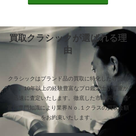
買取クラシックが選ばれる理
由
クラシックはブランド品の買取に特化した専門店
です。
10年以上の経験豊富なプロ鑑定士が丁重か
つ迅速に査定いたします。
徹底した市場調査、豊
富な専門知識により業界Ｎｏ.１クラスの買取金額
をお約束いたします。