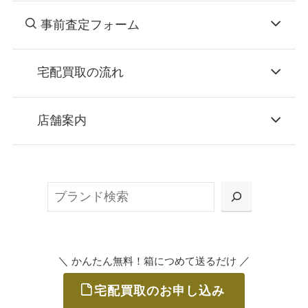
事前査定フォーム
宅配買取の流れ
STEP
お申込み
店舗案内
無料で梱包ダンボールをお届けする「宅配キ
ット申込」、
検
または梱包材不要の「集荷申込」からお選び
索
いただけます。
＼
／
かんたん無料！箱につめて送るだけ
宅配買取のお申し込み
STEP
ご発送