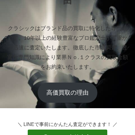
由
クラシックはブランド品の買取に特化した専門店
です。
10年以上の経験豊富なプロ鑑定士が丁重か
つ迅速に査定いたします。
徹底した市場調査、豊
富な専門知識により業界Ｎｏ.１クラスの買取金額
をお約束いたします。
高価買取の理由
＼ LINEで事前にかんたん査定ができます！ ／