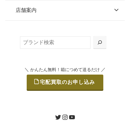
STEP
お申込み
店舗案内
無料で梱包ダンボールをお届けする「宅配キ
ット申込」、
検
または梱包材不要の「集荷申込」からお選び
索
いただけます。
＼
／
かんたん無料！箱につめて送るだけ
宅配買取のお申し込み
STEP
ご発送
箱に売りたいお品をつめて、送るだけで簡単
にご利用いただけます。
ツイッター
インスタグラム
ユーチューブ
送料は無料です。