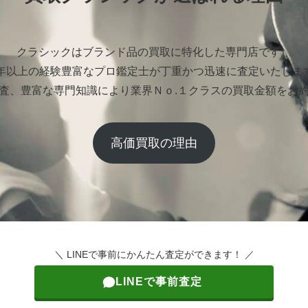
クラシックはブランド品の買取に特化した専門店です。
0年以上の経験豊富なプロ鑑定士が丁重かつ迅速に査定いたしま
査、豊富な専門知識により業界Ｎｏ.１クラスの買取金額をお
高価買取の理由
＼ LINEで事前にかんたん査定ができます！ ／
LINEで事前査定