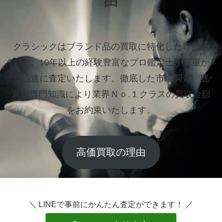
由
クラシックはブランド品の買取に特化した専門店
です。
10年以上の経験豊富なプロ鑑定士が丁重か
つ迅速に査定いたします。
徹底した市場調査、豊
富な専門知識により業界Ｎｏ.１クラスの買取金額
をお約束いたします。
高価買取の理由
＼ LINEで事前にかんたん査定ができます！ ／