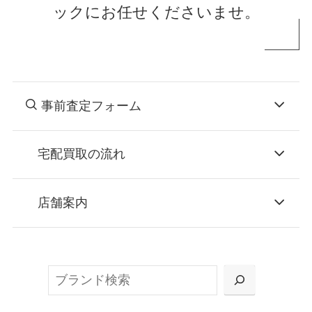
ックにお任せくださいませ。
事前査定フォーム
宅配買取の流れ
STEP
お申込み
店舗案内
無料で梱包ダンボールをお届けする「宅配キ
ット申込」、
検
または梱包材不要の「集荷申込」からお選び
索