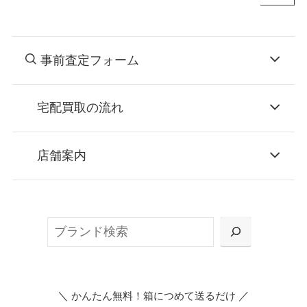
事前査定フォーム
宅配買取の流れ
STEP
お申込み
店舗案内
無料で梱包ダンボールをお届けする「宅配キ
ット申込」、
検
または梱包材不要の「集荷申込」からお選び
索
いただけます。
＼
／
かんたん無料！箱につめて送るだけ