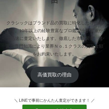
由
クラシックはブランド品の買取に特化した専門店
です。
10年以上の経験豊富なプロ鑑定士が丁重か
つ迅速に査定いたします。
徹底した市場調査、豊
富な専門知識により業界Ｎｏ.１クラスの買取金額
をお約束いたします。
高価買取の理由
＼ LINEで事前にかんたん査定ができます！ ／