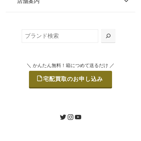
店舗案内
無料で梱包ダンボールをお届けする「宅配キ
ット申込」、
検
または梱包材不要の「集荷申込」からお選び
索
いただけます。
＼
／
かんたん無料！箱につめて送るだけ
宅配買取のお申し込み
STEP
ご発送
箱に売りたいお品をつめて、送るだけで簡単
にご利用いただけます。
ツイッター
インスタグラム
ユーチューブ
送料は無料です。