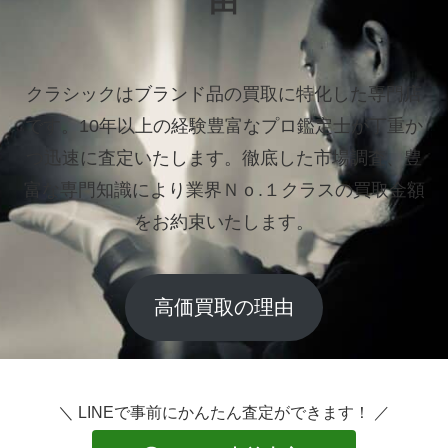
由
クラシックはブランド品の買取に特化した専門店
です。
10年以上の経験豊富なプロ鑑定士が丁重か
つ迅速に査定いたします。
徹底した市場調査、豊
富な専門知識により業界Ｎｏ.１クラスの買取金額
をお約束いたします。
高価買取の理由
＼ LINEで事前にかんたん査定ができます！ ／