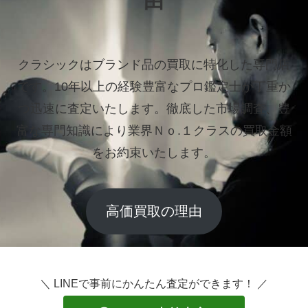
由
クラシックはブランド品の買取に特化した専門店
です。
10年以上の経験豊富なプロ鑑定士が丁重か
つ迅速に査定いたします。
徹底した市場調査、豊
富な専門知識により業界Ｎｏ.１クラスの買取金額
をお約束いたします。
高価買取の理由
＼ LINEで事前にかんたん査定ができます！ ／