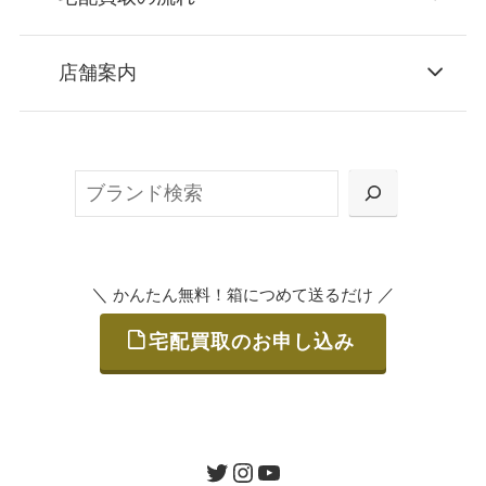
STEP
お申込み
店舗案内
無料で梱包ダンボールをお届けする「宅配キ
ット申込」、
検
または梱包材不要の「集荷申込」からお選び
索
いただけます。
＼
／
かんたん無料！箱につめて送るだけ
宅配買取のお申し込み
STEP
ご発送
箱に売りたいお品をつめて、送るだけで簡単
にご利用いただけます。
ツイッター
インスタグラム
ユーチューブ