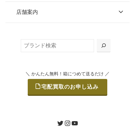
STEP
お申込み
店舗案内
無料で梱包ダンボールをお届けする「宅配キ
ット申込」、
検
または梱包材不要の「集荷申込」からお選び
索
いただけます。
＼
／
かんたん無料！箱につめて送るだけ
宅配買取のお申し込み
STEP
ご発送
箱に売りたいお品をつめて、送るだけで簡単
にご利用いただけます。
ツイッター
インスタグラム
ユーチューブ
送料は無料です。