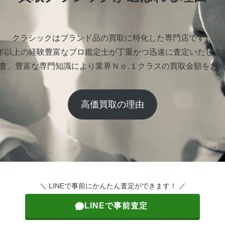
クラシックはブランド品の買取に特化した専門店です。
0年以上の経験豊富なプロ鑑定士が丁重かつ迅速に査定いたしま
査、豊富な専門知識により業界Ｎｏ.１クラスの買取金額をお
高価買取の理由
＼ LINEで事前にかんたん査定ができます！ ／
LINEで事前査定