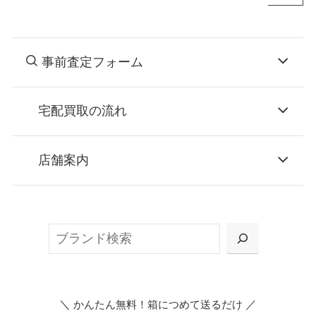
事前査定フォーム
宅配買取の流れ
STEP
お申込み
店舗案内
無料で梱包ダンボールをお届けする「宅配キ
ット申込」、
検
または梱包材不要の「集荷申込」からお選び
索
いただけます。
＼
／
かんたん無料！箱につめて送るだけ