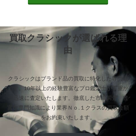
買取クラシックが選ばれる理
由
クラシックはブランド品の買取に特化した専門店
です。
10年以上の経験豊富なプロ鑑定士が丁重か
つ迅速に査定いたします。
徹底した市場調査、豊
富な専門知識により業界Ｎｏ.１クラスの買取金額
をお約束いたします。