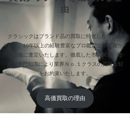
由
クラシックはブランド品の買取に特化した専門店
です。
10年以上の経験豊富なプロ鑑定士が丁重か
つ迅速に査定いたします。
徹底した市場調査、豊
富な専門知識により業界Ｎｏ.１クラスの買取金額
をお約束いたします。
高価買取の理由