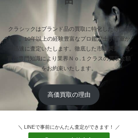
由
クラシックはブランド品の買取に特化した専門店
です。
10年以上の経験豊富なプロ鑑定士が丁重か
つ迅速に査定いたします。
徹底した市場調査、豊
富な専門知識により業界Ｎｏ.１クラスの買取金額
をお約束いたします。
高価買取の理由
＼ LINEで事前にかんたん査定ができます！ ／