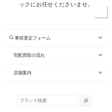
ックにお任せくださいませ。
事前査定フォーム
宅配買取の流れ
STEP
お申込み
店舗案内
無料で梱包ダンボールをお届けする「宅配キ
ット申込」、
検
または梱包材不要の「集荷申込」からお選び
索