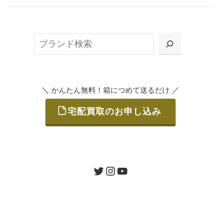
無料で梱包ダンボールをお届けする「宅配キ
ット申込」、
検
または梱包材不要の「集荷申込」からお選び
索
いただけます。
＼
／
かんたん無料！箱につめて送るだけ
宅配買取のお申し込み
STEP
ご発送
箱に売りたいお品をつめて、送るだけで簡単
にご利用いただけます。
ツイッター
インスタグラム
ユーチューブ
送料は無料です。