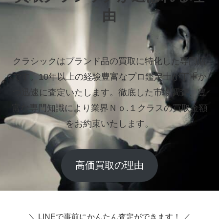
由
クラシックはブランド品の買取に特化した専門店
です。
10年以上の経験豊富なプロ鑑定士が丁重か
つ迅速に査定いたします。
徹底した市場調査、豊
富な専門知識により業界Ｎｏ.１クラスの買取金額
をお約束いたします。
高価買取の理由
＼ LINEで事前にかんたん査定ができます！ ／