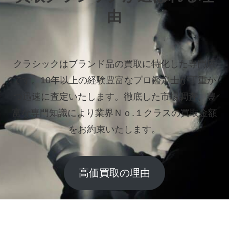
由
クラシックはブランド品の買取に特化した専門店
です。
10年以上の経験豊富なプロ鑑定士が丁重か
つ迅速に査定いたします。
徹底した市場調査、豊
富な専門知識により業界Ｎｏ.１クラスの買取金額
をお約束いたします。
高価買取の理由