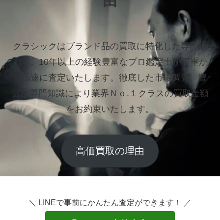
由
クラシックはブランド品の買取に特化した専門店
です。
10年以上の経験豊富なプロ鑑定士が丁重か
つ迅速に査定いたします。
徹底した市場調査、豊
富な専門知識により業界Ｎｏ.１クラスの買取金額
をお約束いたします。
高価買取の理由
＼ LINEで事前にかんたん査定ができます！ ／