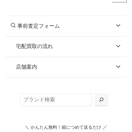
事前査定フォーム
宅配買取の流れ
STEP
お申込み
店舗案内
無料で梱包ダンボールをお届けする「宅配キ
ット申込」、
検
または梱包材不要の「集荷申込」からお選び
索
いただけます。
＼
／
かんたん無料！箱につめて送るだけ