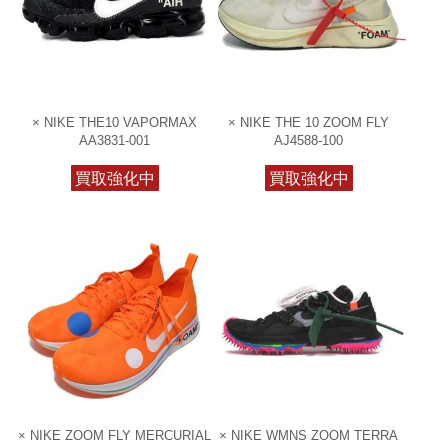
× NIKE THE10 VAPORMAX
× NIKE THE 10 ZOOM FLY
AA3831-001
AJ4588-100
買取強化中
買取強化中
× NIKE ZOOM FLY MERCURIAL
× NIKE WMNS ZOOM TERRA