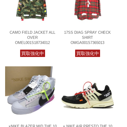
CAMO FIELD JACKET ALL
17SS DIAG SPRAY CHECK
OVER
SHIRT
OMEL001S18734012
OMGA001S7365013
買取強化中
買取強化中
×NIKE BLAZER MID THE 10
× NIKE AIR PRESTO THE 10