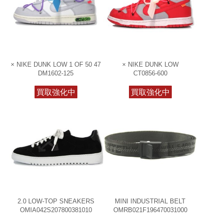
× NIKE DUNK LOW 1 OF 50 47
× NIKE DUNK LOW
DM1602-125
CT0856-600
買取強化中
買取強化中
2.0 LOW-TOP SNEAKERS
MINI INDUSTRIAL BELT
OMIA042S207800381010
OMRB021F196470031000