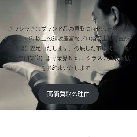
由
クラシックはブランド品の買取に特化した専門店
です。
10年以上の経験豊富なプロ鑑定士が丁重か
つ迅速に査定いたします。
徹底した市場調査、豊
富な専門知識により業界Ｎｏ.１クラスの買取金額
をお約束いたします。
高価買取の理由