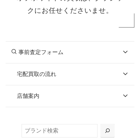
クにお任せくださいませ。
事前査定フォーム
宅配買取の流れ
STEP
お申込み
店舗案内
無料で梱包ダンボールをお届けする「宅配キ
ット申込」、
検
または梱包材不要の「集荷申込」からお選び
索