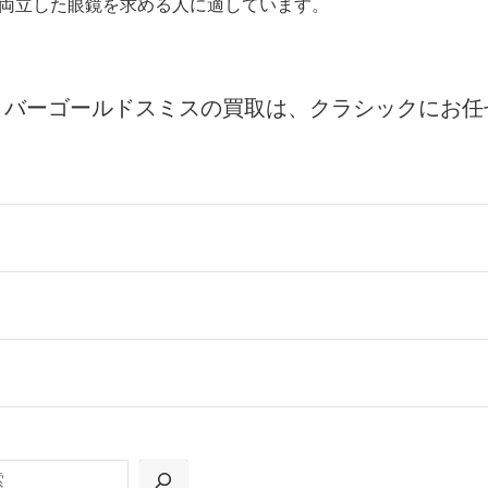
両立した眼鏡を求める人に適しています。
リバーゴールドスミスの買取は、クラシックにお任
ールをお届けする「宅配キット申込」、
の「集荷申込」からお選びいただけます。