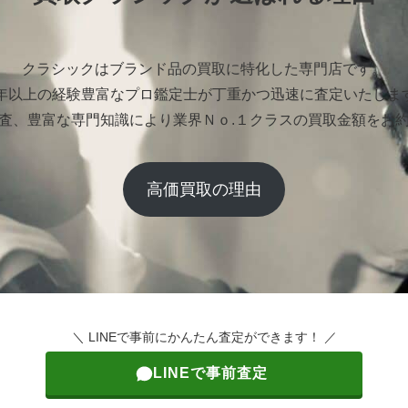
クラシックはブランド品の買取に特化した専門店です。
0年以上の経験豊富なプロ鑑定士が丁重かつ迅速に査定いたしま
査、豊富な専門知識により業界Ｎｏ.１クラスの買取金額をお
高価買取の理由
＼ LINEで事前にかんたん査定ができます！ ／
LINEで事前査定