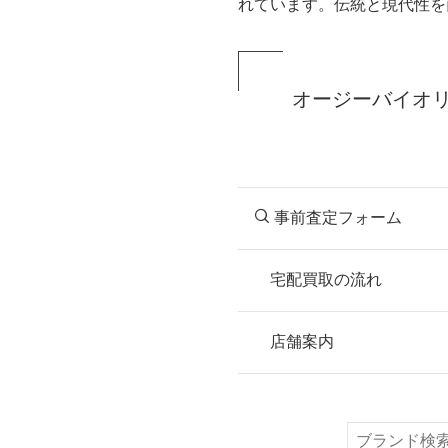
れています。伝統と現代性を
オージーバイオ
事前査定フォーム
宅配買取の流れ
STEP
お申込み
店舗案内
無料で梱包ダンボ
または梱包材不要
検