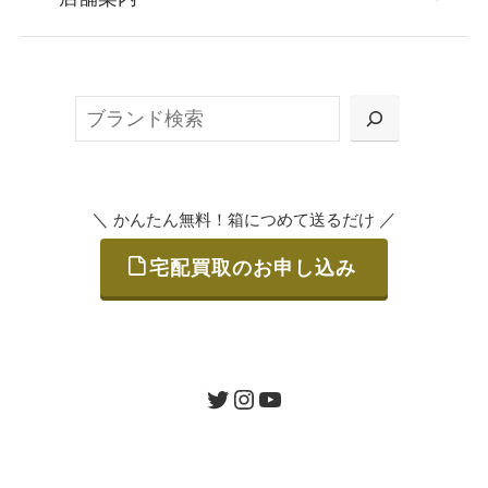
無料で梱包ダンボールをお届けする「宅配キ
ット申込」、
検
または梱包材不要の「集荷申込」からお選び
索
いただけます。
＼
／
かんたん無料！箱につめて送るだけ
宅配買取のお申し込み
STEP
ご発送
箱に売りたいお品をつめて、送るだけで簡単
にご利用いただけます。
ツイッター
インスタグラム
ユーチューブ
送料は無料です。