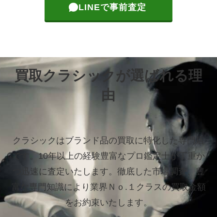
LINEで事前査定
買取クラシックが選ばれる理
由
クラシックはブランド品の買取に特化した専門店
です。
10年以上の経験豊富なプロ鑑定士が丁重か
つ迅速に査定いたします。
徹底した市場調査、豊
富な専門知識により業界Ｎｏ.１クラスの買取金額
をお約束いたします。