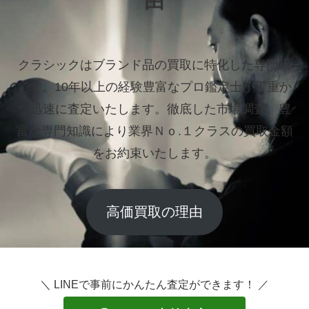
由
クラシックはブランド品の買取に特化した専門店
です。
10年以上の経験豊富なプロ鑑定士が丁重か
つ迅速に査定いたします。
徹底した市場調査、豊
富な専門知識により業界Ｎｏ.１クラスの買取金額
をお約束いたします。
高価買取の理由
＼ LINEで事前にかんたん査定ができます！ ／