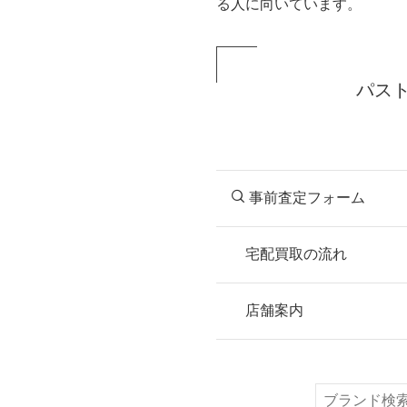
る人に向いています。
パス
事前査定フォーム
宅配買取の流れ
STEP
お申込み
店舗案内
無料で梱包ダンボ
または梱包材不要
検