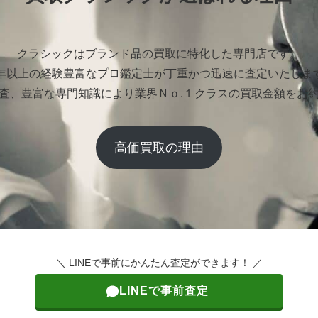
クラシックはブランド品の買取に特化した専門店です。
0年以上の経験豊富なプロ鑑定士が丁重かつ迅速に査定いたしま
査、豊富な専門知識により業界Ｎｏ.１クラスの買取金額をお
高価買取の理由
＼ LINEで事前にかんたん査定ができます！ ／
LINEで事前査定