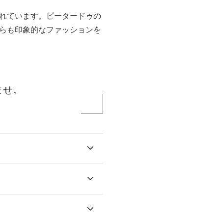
れています。ピータードゥの
らも印象的なファッションを
ませ。