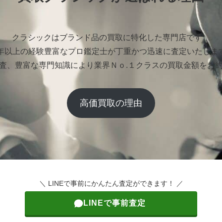
クラシックはブランド品の買取に特化した専門店です。
0年以上の経験豊富なプロ鑑定士が丁重かつ迅速に査定いたしま
査、豊富な専門知識により業界Ｎｏ.１クラスの買取金額をお
高価買取の理由
＼ LINEで事前にかんたん査定ができます！ ／
LINEで事前査定