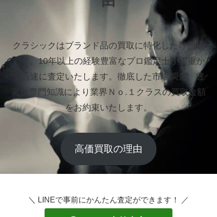
由
クラシックはブランド品の買取に特化した専門店
です。
10年以上の経験豊富なプロ鑑定士が丁重か
つ迅速に査定いたします。
徹底した市場調査、豊
富な専門知識により業界Ｎｏ.１クラスの買取金額
をお約束いたします。
高価買取の理由
＼ LINEで事前にかんたん査定ができます！ ／