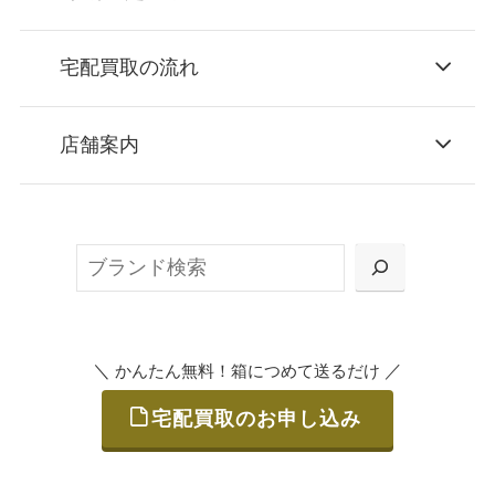
宅配買取の流れ
STEP
お申込み
店舗案内
無料で梱包ダンボールをお届けする「宅配キ
ット申込」、
検
または梱包材不要の「集荷申込」からお選び
索
いただけます。
＼
／
かんたん無料！箱につめて送るだけ
宅配買取のお申し込み
STEP
ご発送
箱に売りたいお品をつめて、送るだけで簡単