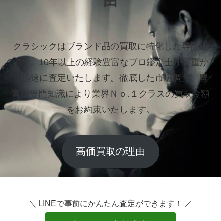
由
クラシックはブランド品の買取に特化した専門店
です。
10年以上の経験豊富なプロ鑑定士が丁重か
つ迅速に査定いたします。
徹底した市場調査、豊
富な専門知識により業界Ｎｏ.１クラスの買取金額
をお約束いたします。
高価買取の理由
＼ LINEで事前にかんたん査定ができます！ ／