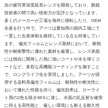
自の被写界深度延長レンズを開発しており、眼鏡
技術者の間で高い技術力が定評となっています。
多くのメーカーが工場を海外に移転したり、OEM
生産を行う中で、アーツは愛知県の国内工場にて
一貫した生産体制を維持している点も特筆してい
ます。 偏光フィルムとレンズ基材において、耐熱
性や耐衝撃性に優れた素材を厳選し、レンズ表面
には独自に開発した熱に強いコートや水を弾くコ
ートなど、多彩な高機能コーティングを施すこと
で、ロングライフ化を実現しました。アーツが採
用する染料系偏光フィルムは、耐熱性や耐光性に
おいて優れた性能を誇り、偏光効率は、ローライ
ト用の2色を除き99％に達し、水面の乱反射を確実
に抑える高性能と、厳しい環境にも耐える耐久性