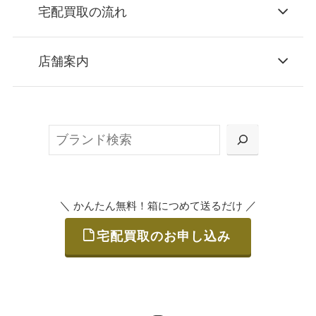
宅配買取の流れ
STEP
お申込み
店舗案内
無料で梱包ダンボールをお届けする「宅配キ
ット申込」、
検
または梱包材不要の「集荷申込」からお選び
索
いただけます。
＼
／
かんたん無料！箱につめて送るだけ
宅配買取のお申し込み
STEP
ご発送
箱に売りたいお品をつめて、送るだけで簡単
にご利用いただけます。