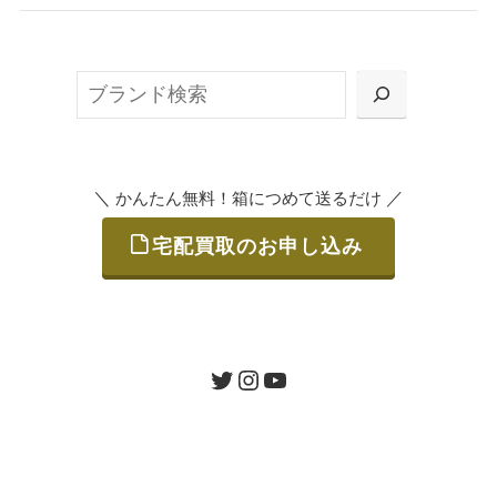
無料で梱包ダンボールをお届けする「宅配キ
ット申込」、
検
または梱包材不要の「集荷申込」からお選び
索
いただけます。
＼
／
かんたん無料！箱につめて送るだけ
宅配買取のお申し込み
STEP
ご発送
箱に売りたいお品をつめて、送るだけで簡単
にご利用いただけます。
ツイッター
インスタグラム
ユーチューブ
送料は無料です。