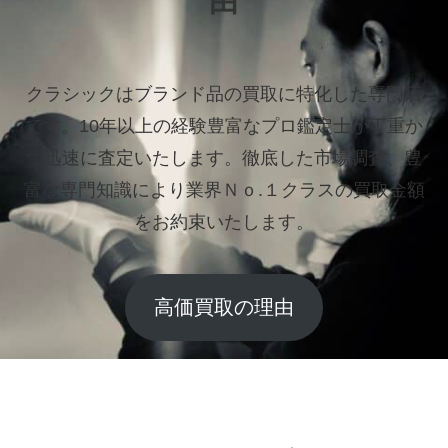
由
クラシックはブランド品の買取に特化した専門店
です。
10年以上の経験豊富なプロ鑑定士が丁重か
つ迅速に査定いたします。
徹底した市場調査、豊
富な専門知識により業界Ｎｏ.１クラスの買取金額
をお約束いたします。
高価買取の理由