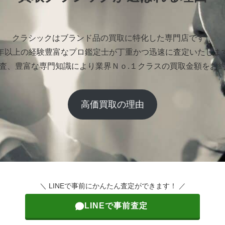
クラシックはブランド品の買取に特化した専門店です。
0年以上の経験豊富なプロ鑑定士が丁重かつ迅速に査定いたしま
査、豊富な専門知識により業界Ｎｏ.１クラスの買取金額をお
高価買取の理由
＼ LINEで事前にかんたん査定ができます！ ／
LINEで事前査定