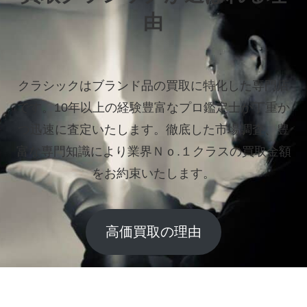
由
クラシックはブランド品の買取に特化した専門店
です。
10年以上の経験豊富なプロ鑑定士が丁重か
つ迅速に査定いたします。
徹底した市場調査、豊
富な専門知識により業界Ｎｏ.１クラスの買取金額
をお約束いたします。
高価買取の理由