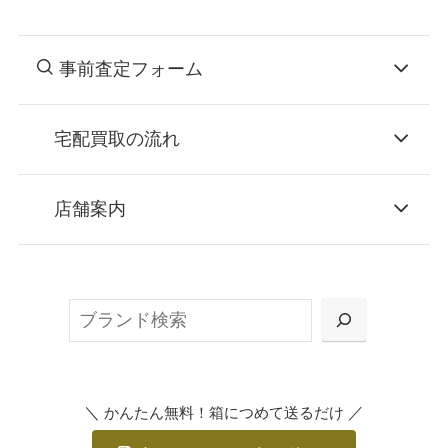
事前査定フォーム
宅配買取の流れ
STEP
お申込み
店舗案内
無料で梱包ダンボールをお届けする「宅配キ
ット申込」、
検
または梱包材不要の「集荷申込」からお選び
索
いただけます。
＼
／
かんたん無料！箱につめて送るだけ