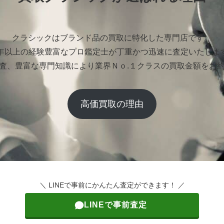
クラシックはブランド品の買取に特化した専門店です。
0年以上の経験豊富なプロ鑑定士が丁重かつ迅速に査定いたしま
査、豊富な専門知識により業界Ｎｏ.１クラスの買取金額をお
高価買取の理由
＼ LINEで事前にかんたん査定ができます！ ／
LINEで事前査定