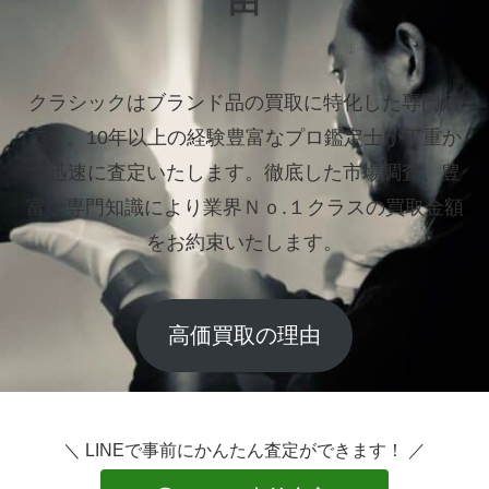
由
クラシックはブランド品の買取に特化した専門店
です。
10年以上の経験豊富なプロ鑑定士が丁重か
つ迅速に査定いたします。
徹底した市場調査、豊
富な専門知識により業界Ｎｏ.１クラスの買取金額
をお約束いたします。
高価買取の理由
＼ LINEで事前にかんたん査定ができます！ ／