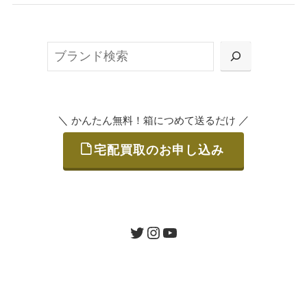
無料で梱包ダンボールをお届けする「宅配キ
ット申込」、
検
または梱包材不要の「集荷申込」からお選び
索
いただけます。
＼
／
かんたん無料！箱につめて送るだけ
宅配買取のお申し込み
STEP
ご発送
箱に売りたいお品をつめて、送るだけで簡単
にご利用いただけます。
ツイッター
インスタグラム
ユーチューブ
送料は無料です。