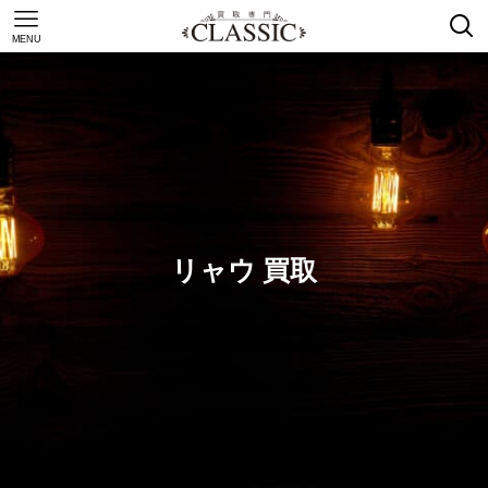
MENU
リャウ 買取